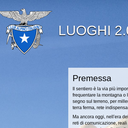
LUOGHI 2.
Premessa
Il sentiero è la via più im
frequentare la montagna o l
segno sul terreno, per mill
terra ferma, rete indispensabi
Ma ancora oggi, nell'era dell
reti di comunicazione, reali