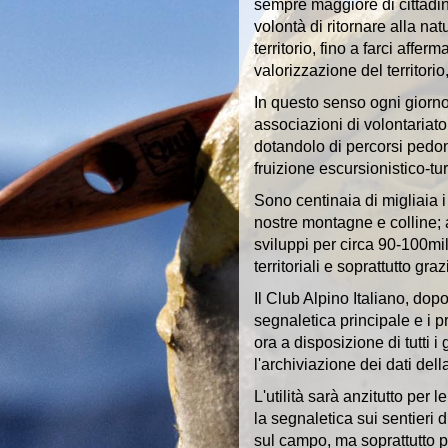
sempre maggiore di cittadin
volontà di ritornare alla nat
territorio, fino a farci aff
valorizzazione del territori
In questo senso ogni giorno 
associazioni di volontariato 
dotandolo di percorsi pedonal
fruizione escursionistico-tur
Sono centinaia di migliaia i
nostre montagne e colline; a 
sviluppi per circa 90-100m
territoriali e soprattutto gra
Il Club Alpino Italiano, dopo
segnaletica principale e i pr
ora a disposizione di tutti i
l'archiviazione dei dati dell
L'utilità sarà anzitutto per
la segnaletica sui sentieri d
sul campo, ma soprattutto pe