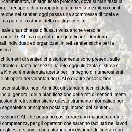
i-camminatori, un significato profondo, dove si manifesta la
ura, il recupero di un rapporto più immediato e intimo con il
ermare che nei sentieri oggi passa una scommessa di tutela e
o, ma pure di costume della nostra società.
sale una richiesta diffusa, rivolta anche verso le
come il CAI, ma non solo, per qualificare il territorio
i individuati ed organizzati in reti sentieristiche per la
istica.
 chilometri di sentieri che storicamente sono presenti sulle
fronte di tanta ricchezza, la rete oggi utilizzata si stima si
ila Km ed è mantenuta aperta per l'impegno di numerosi enti
zie all'opera dei volontari del CAI o di altre associazioni.
 aver stabilito, negli Anni 90, gli standard tecnici della
incipi generali della pianificazione delle reti di sentieri, mette
 gestori di reti sentieristiche questo strumento informatico per
a segnaletica principale posta agli incroci dei sentieri.
 le sezioni CAI, che potranno così curare con maggiore ordine
i competenza, per gli operatori che saranno facilitati nei lavori
r gli escursionisti che potranno poi disporre di itinerari con